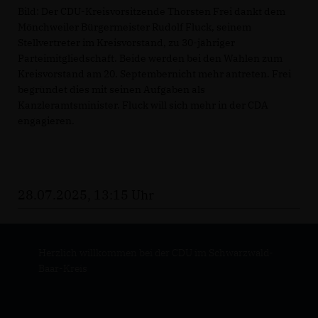
Bild: Der CDU-Kreisvorsitzende Thorsten Frei dankt dem
Mönchweiler Bürgermeister Rudolf Fluck, seinem
Stellvertreter im Kreisvorstand, zu 30-jähriger
Parteimitgliedschaft. Beide werden bei den Wahlen zum
Kreisvorstand am 20. Septembernicht mehr antreten. Frei
begründet dies mit seinen Aufgaben als
Kanzleramtsminister. Fluck will sich mehr in der CDA
engagieren.
28.07.2025, 13:15 Uhr
Herzlich willkommen bei der CDU im Schwarzwald-
Baar-Kreis