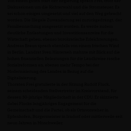
Von einem guten Start der Regierung sprach Frei, trotz der
Diskussionen um die Richterwahl und die Stromsteuer. Es
sei schon einiges umgesetzt und viel auf den Weg gebracht
worden. Die Illegale Zuwanderung sei zurückgedrängt, der
Familiennachzug ausgesetzt worden. Es werde zudem
deutliche Entlastungen und Investitionsanreize für die
Wirtschaft geben, ebenso bürokratische Erleichterungen.
Andreas Braun sprach ebenfalls von einem frischen Wind
in Berlin. Landrat Sven Hinterseh mahnte mit Blick auf die
hohen finanziellen Belastungen für die Landkreise rasche
Sozialreformen an, ebenso mehr Tempo bei der
Modernisierung des Landes in Bezug auf die
Digitalisierung.
Thorsten Frei gratulierte in der Sitzung Rudolf Fluck,
seinem scheidenden Stellvertreter im Kreisvorstand, für
dessen 30-jährige Mitgliedschaft in der CDU. Er skizzierte
dabei Flucks langjähriges Engagement für die
Gemeinschaft und die Partei, ob als Ortsvorsteher in
Epfenhofen, Bürgermeister in Irndorf oder mittlerweile seit
neun Jahren in Mönchweiler.