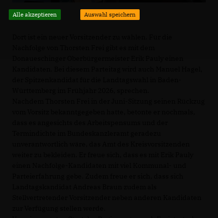
Alle akzeptieren
Auswahl speichern
Dort ist ein neuer Vorsitzender zu wählen. Für die
Nachfolge von Thorsten Frei gibt es mit dem
Donaueschinger Oberbürgermeister Erik Pauly einen
Kandidaten. Bei diesem Parteitag wird auch Manuel Hagel,
der Spitzenkandidat für die Landtagswahl in Baden-
Württemberg im Frühjahr 2026, sprechen.
Nachdem Thorsten Frei in der Juni-Sitzung seinen Rückzug
vom Vorsitz bekanntgegeben hatte, betonte er nochmals,
dass es angesichts des Arbeitspensums und der
Termindichte im Bundeskanzleramt geradezu
unverantwortlich wäre, das Amt des Kreisvorsitzenden
weiter zu bekleiden. Er freue sich, dass es mit Erik Pauly
einen Nachfolge-Kandidaten mit viel Kommunal- und
Parteierfahrung gebe. Zudem freue er sich, dass sich
Landtagskandidat Andreas Braun zudem als
Stellvertretender Vorsitzender neben anderen Kandidaten
zur Verfügung stellen werde.