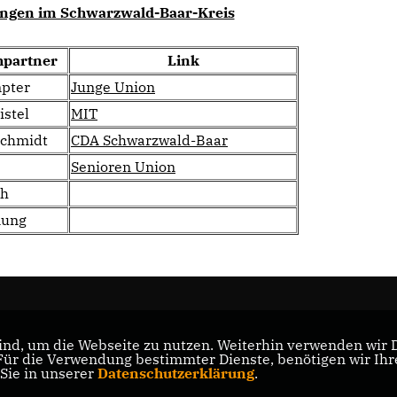
ungen im Schwarzwald-Baar-Kreis
hpartner
Link
pter
Junge Union
istel
MIT
Schmidt
CDA Schwarzwald-Baar
Senioren Union
th
nung
nd, um die Webseite zu nutzen. Weiterhin verwenden wir Di
r die Verwendung bestimmter Dienste, benötigen wir Ihre 
 Sie in unserer
Datenschutzerklärung
.