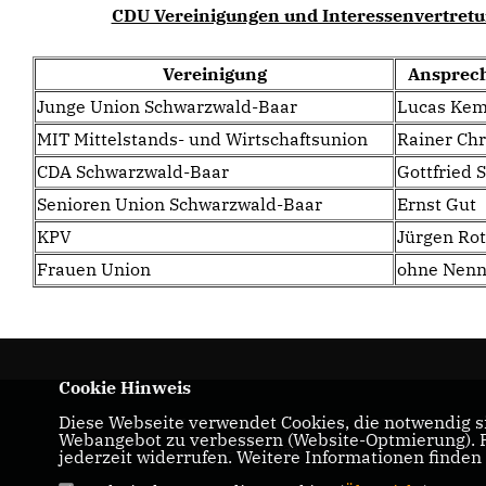
CDU Vereinigungen und Interessenvertret
Vereinigung
Ansprec
Junge Union Schwarzwald-Baar
Lucas Kem
MIT Mittelstands- und Wirtschaftsunion
Rainer Chr
CDA Schwarzwald-Baar
Gottfried 
Senioren Union Schwarzwald-Baar
Ernst Gut
KPV
Jürgen Ro
Frauen Union
ohne Nen
Cookie Hinweis
Diese Webseite verwendet Cookies, die notwendig si
Herzlich willkommen bei der CDU im
Webangebot zu verbessern (Website-Optmierung). Fü
Schwarzwald-Baar-Kreis
jederzeit widerrufen. Weitere Informationen finden