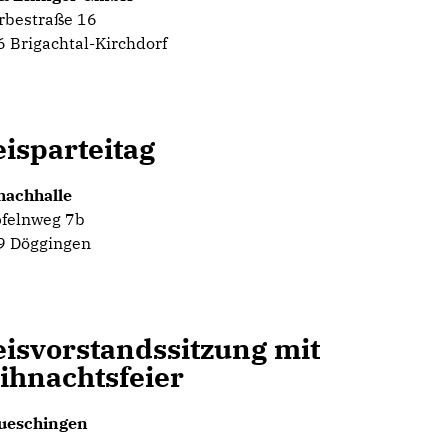
rbestraße 16
 Brigachtal-Kirchdorf
isparteitag
hachhalle
felnweg 7b
9 Döggingen
isvorstandssitzung mit
ihnachtsfeier
ueschingen