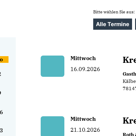
Bitte wählen Sie aus:
Alle Termine
Kr
Mittwoch
o
16.09.2026
2
Gast
Kälbe
7814
9
6
Kr
Mittwoch
21.10.2026
3
Roth