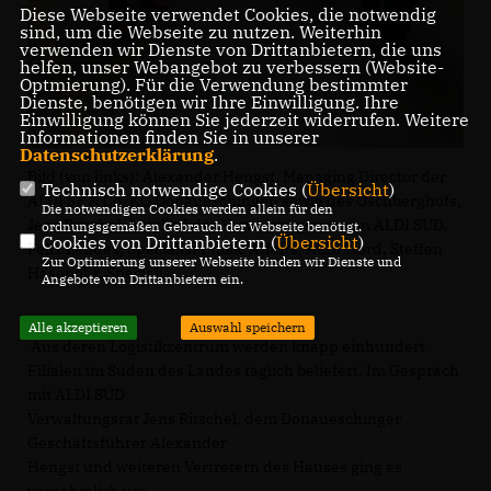
Diese Webseite verwendet Cookies, die notwendig
sind, um die Webseite zu nutzen. Weiterhin
verwenden wir Dienste von Drittanbietern, die uns
helfen, unser Webangebot zu verbessern (Website-
Optmierung). Für die Verwendung bestimmter
Dienste, benötigen wir Ihre Einwilligung. Ihre
Einwilligung können Sie jederzeit widerrufen. Weitere
Informationen finden Sie in unserer
Datenschutzerklärung
.
Bild (von links): Alexander Hengst, Managing Director der
Technisch notwendige Cookies (
Übersicht
)
ALDI SE & Co. KG Donaueschingen sowie des Öschberghofs,
Die notwendigen Cookies werden allein für den
Jens Ritschel, Mitglied des Verwaltungsrats von ALDI SÜD,
ordnungsgemäßen Gebrauch der Webseite benötigt.
Cookies von Drittanbietern (
Übersicht
)
Felix Landes, Specialist Public Affairs, ALDI Nord, Steffen
Zur Optimierung unserer Webseite binden wir Dienste und
Hasenohr, Specialis
Angebote von Drittanbietern ein.
Alle akzeptieren
Auswahl speichern
Aus deren Logistikzentrum werden knapp einhundert
Filialen im Süden des Landes täglich beliefert. Im Gespräch
mit ALDI SÜD
Verwaltungsrat Jens Ritschel, dem Donaueschinger
Geschäftsführer Alexander
Hengst und weiteren Vertretern des Hauses ging es
vornehmlich um