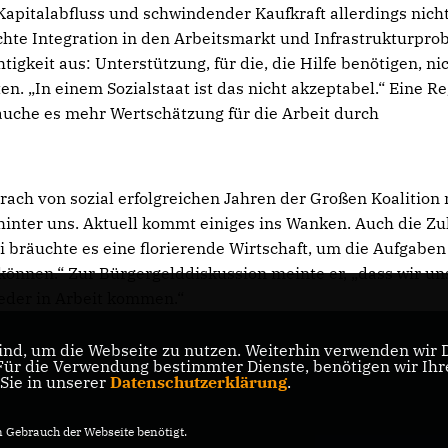
 Kapitalabfluss und schwindender Kaufkraft allerdings nich
echte Integration in den Arbeitsmarkt und Infrastrukturpr
tigkeit aus: Unterstützung, für die, die Hilfe benötigen, ni
ten. „In einem Sozialstaat ist das nicht akzeptabel.“ Eine R
rauche es mehr Wertschätzung für die Arbeit durch
ach von sozial erfolgreichen Jahren der Großen Koalition 
hinter uns. Aktuell kommt einiges ins Wanken. Auch die Zu
ei bräuchte es eine florierende Wirtschaft, um die Aufgaben
können.“ Zur Bürgergelddiskussion meinte er, „dass wir u
der in Arbeit kommen.“
nd, um die Webseite zu nutzen. Weiterhin verwenden wir Di
r die Verwendung bestimmter Dienste, benötigen wir Ihre 
 Sie in unserer
Datenschutzerklärung
.
Gebrauch der Webseite benötigt.