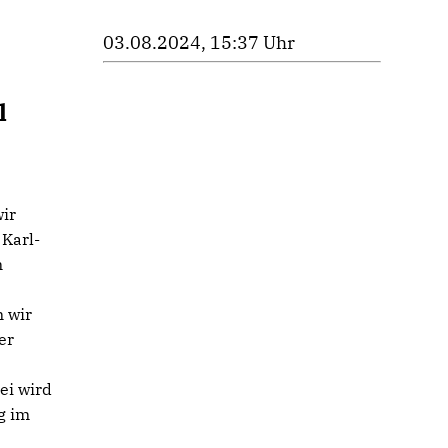
03.08.2024, 15:37 Uhr
l
wir
 Karl-
n
 wir
er
ei wird
g im