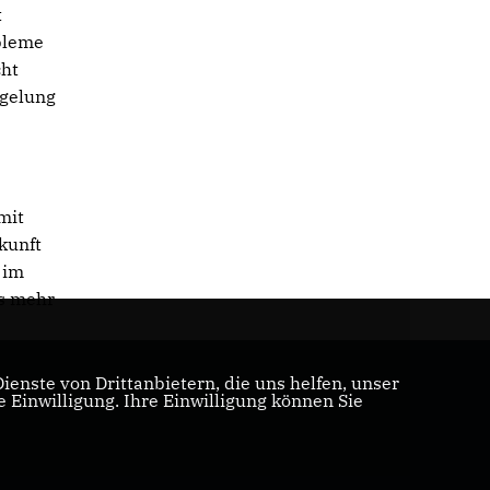
t
obleme
cht
egelung
mit
kunft
 im
ns mehr
enste von Drittanbietern, die uns helfen, unser
Einwilligung. Ihre Einwilligung können Sie