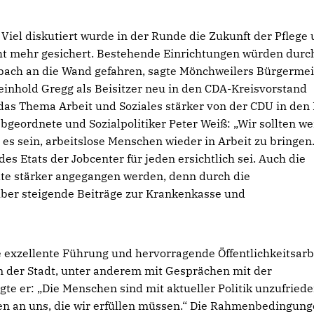
Viel diskutiert wurde in der Runde die Zukunft der Pflege
ht mehr gesichert. Bestehende Einrichtungen würden durc
ach an die Wand gefahren, sagte Mönchweilers Bürgermei
inhold Gregg als Beisitzer neu in den CDA-Kreisvorstand
das Thema Arbeit und Soziales stärker von der CDU in den
bgeordnete und Sozialpolitiker Peter Weiß: „Wir sollten w
es sein, arbeitslose Menschen wieder in Arbeit zu bringen.
es Etats der Jobcenter für jeden ersichtlich sei. Auch die
lte stärker angegangen werden, denn durch die
ber steigende Beiträge zur Krankenkasse und
e exzellente Führung und hervorragende Öffentlichkeitsarb
n der Stadt, unter anderem mit Gesprächen mit der
te er: „Die Menschen sind mit aktueller Politik unzufriede
n an uns, die wir erfüllen müssen.“ Die Rahmenbedingun