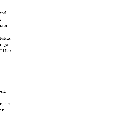
 und
h
ster
 Fokus
eniger
“ Hier
eit.
n, sie
gen