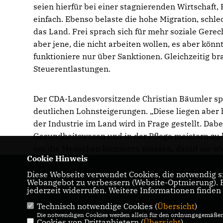
seien hierfür bei einer stagnierenden Wirtschaft,
einfach. Ebenso belaste die hohe Migration, schl
das Land. Frei sprach sich für mehr soziale Gerech
aber jene, die nicht arbeiten wollen, es aber könn
funktioniere nur über Sanktionen. Gleichzeitig b
Steuerentlastungen.
Der CDA-Landesvorsitzende Christian Bäumler spr
deutlichen Lohnsteigerungen. „Diese liegen aber 
der Industrie im Land wird in Frage gestellt. Dab
Gesundheitswesen und in der Pflege meistern zu 
um die Menschen kümmern müssen, damit sie wie
Cookie Hinweis
Diese Webseite verwendet Cookies, die notwendig si
Herzlich willkommen bei der CDU im
Webangebot zu verbessern (Website-Optmierung). Fü
Schwarzwald-Baar-Kreis
jederzeit widerrufen. Weitere Informationen finden
Technisch notwendige Cookies (
Übersicht
)
IMPRESSUM
DATENSCHUTZ
Die notwendigen Cookies werden allein für den ordnungsgemäßen 
Cookies von Drittanbietern (
KONTAKT
Übersicht
)