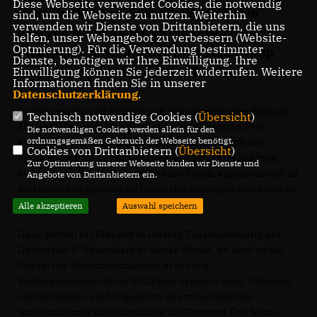
Diese Webseite verwendet Cookies, die notwendig
lässt. Zu den gemeinsamen Aktivitäten
sind, um die Webseite zu nutzen. Weiterhin
verwenden wir Dienste von Drittanbietern, die uns
gehören unter anderem ein Besuch der
helfen, unser Webangebot zu verbessern (Website-
Optmierung). Für die Verwendung bestimmter
Staatsoper, die Show der Blue Man Group
Dienste, benötigen wir Ihre Einwilligung. Ihre
sowie ein Abstecher in den Bundestag.
Einwilligung können Sie jederzeit widerrufen. Weitere
Informationen finden Sie in unserer
Datenschutzerklärung
.
Dorthin wurden 43 Schüler und Schülerinnen der Klassen
Technisch notwendige Cookies (
Übersicht
)
10a und 10c sowie ihre vier Lehrer von Thorsten Frei
Die notwendigen Cookies werden allein für den
ordnungsgemäßen Gebrauch der Webseite benötigt.
eingeladen, mit dem sie sich nach einem Besuch des
Cookies von Drittanbietern (
Übersicht
)
Plenarsaals und der Kuppel des Reichstags im Rahmen
Zur Optimierung unserer Webseite binden wir Dienste und
eines persönlichen Gespräches zur Politik allgemein und zu
Angebote von Drittanbietern ein.
den aktuellen politischen Herausforderungen austauschen
konnten.
Alle akzeptieren
Auswahl speichern
Ganz zentral für Frei war in diesem Zusammenhang das
Datum des 9. Novembers in dieser Woche, an dem an die
Gräuel der Nationalsozialisten in der sog.
Reichspogromnacht vor 85 Jahren erinnert wird. Mahnung
und Gedenken sind angesichts des zunehmenden
Antisemitismus in Deutschland für Thorsten Frei heute