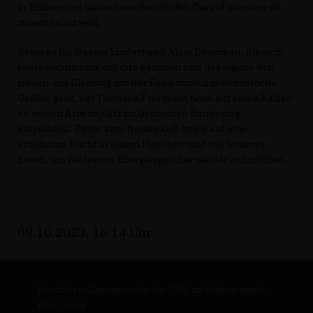
in Erinnerung bleiben werden dürfte. Darauf könnten sie
zurecht stolz sein.
Bevor es für Naeem Lindert und Akim Demirhan, die sich
beide wahnsinnig auf ihre Familien und das eigene Bett
freuen, am Dienstag mit der Bahn zurück in heimatliche
Gefilde geht, hat Thorsten Frei beide noch auf einen Kaffee
an seinen Arbeitsplatz im Deutschen Bundestag
eingeladen. Zuvor aber freuen sich beide auf eine
erholsame Nacht in einem Hotelbett und viel leckeres
Essen, um die leeren Energiespeicher wieder aufzufüllen.
09.10.2023, 16:14 Uhr
Herzlich willkommen bei der CDU im Schwarzwald-
Baar-Kreis