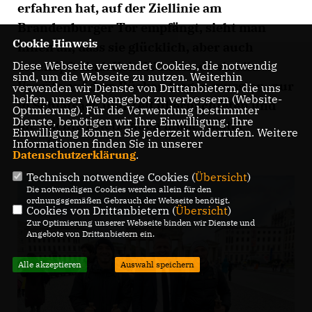
erfahren hat, auf der Ziellinie am
Brandenburger Tor empfängt, sieht man
Cookie Hinweis
ihnen an, dass sie glücklich, aber auch
erschöpft sind. Kein Wunder, da sie alle
Diese Webseite verwendet Cookies, die notwendig
sind, um die Webseite zu nutzen. Weiterhin
Vorräte auf dem Rücken tragen mussten, nur
verwenden wir Dienste von Drittanbietern, die uns
helfen, unser Webangebot zu verbessern (Website-
in Schlafsack und Zelt übernachteten und
Optmierung). Für die Verwendung bestimmter
Dienste, benötigen wir Ihre Einwilligung. Ihre
die Nächte zuletzt auch immer kälter
Einwilligung können Sie jederzeit widerrufen. Weitere
wurden.
Informationen finden Sie in unserer
Datenschutzerklärung
.
Technisch notwendige Cookies (
Übersicht
)
Die notwendigen Cookies werden allein für den
ordnungsgemäßen Gebrauch der Webseite benötigt.
Cookies von Drittanbietern (
Übersicht
)
Zur Optimierung unserer Webseite binden wir Dienste und
Angebote von Drittanbietern ein.
Alle akzeptieren
Auswahl speichern