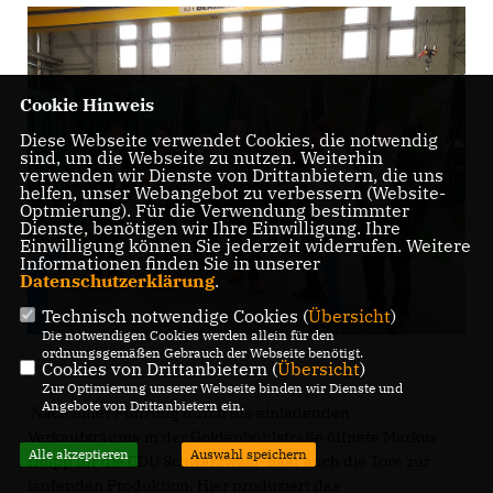
Cookie Hinweis
Diese Webseite verwendet Cookies, die notwendig
sind, um die Webseite zu nutzen. Weiterhin
verwenden wir Dienste von Drittanbietern, die uns
helfen, unser Webangebot zu verbessern (Website-
Optmierung). Für die Verwendung bestimmter
Dienste, benötigen wir Ihre Einwilligung. Ihre
Einwilligung können Sie jederzeit widerrufen. Weitere
Informationen finden Sie in unserer
Datenschutzerklärung
.
Technisch notwendige Cookies (
Übersicht
)
Die notwendigen Cookies werden allein für den
ordnungsgemäßen Gebrauch der Webseite benötigt.
Cookies von Drittanbietern (
Übersicht
)
Zur Optimierung unserer Webseite binden wir Dienste und
Angebote von Drittanbietern ein.
Nach einer Führung durch die einladenden
Verkaufsräume in der Goldenbühlstraße öffnete Markus
Alle akzeptieren
Auswahl speichern
Holpp für die CDU Schwarzwald-Baar auch die Tore zur
laufenden Produktion. Hier produziert das