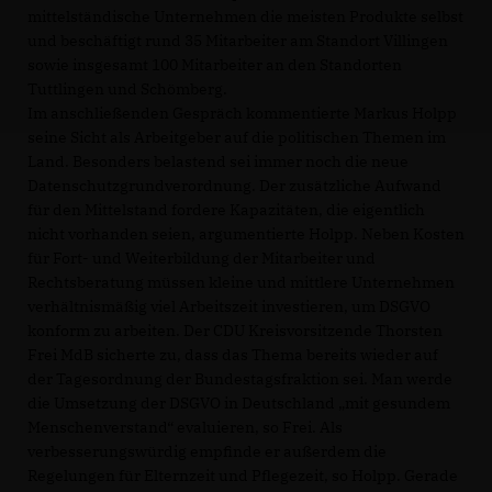
mittelständische Unternehmen die meisten Produkte selbst
und beschäftigt rund 35 Mitarbeiter am Standort Villingen
sowie insgesamt 100 Mitarbeiter an den Standorten
Tuttlingen und Schömberg.
Im anschließenden Gespräch kommentierte Markus Holpp
seine Sicht als Arbeitgeber auf die politischen Themen im
Land. Besonders belastend sei immer noch die neue
Datenschutzgrundverordnung. Der zusätzliche Aufwand
für den Mittelstand fordere Kapazitäten, die eigentlich
nicht vorhanden seien, argumentierte Holpp. Neben Kosten
für Fort- und Weiterbildung der Mitarbeiter und
Rechtsberatung müssen kleine und mittlere Unternehmen
verhältnismäßig viel Arbeitszeit investieren, um DSGVO
konform zu arbeiten. Der CDU Kreisvorsitzende Thorsten
Frei MdB sicherte zu, dass das Thema bereits wieder auf
der Tagesordnung der Bundestagsfraktion sei. Man werde
die Umsetzung der DSGVO in Deutschland „mit gesundem
Menschenverstand“ evaluieren, so Frei. Als
verbesserungswürdig empfinde er außerdem die
Regelungen für Elternzeit und Pflegezeit, so Holpp. Gerade