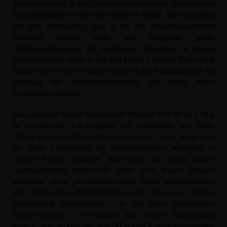
Tabellensituation in allen Altersklassen mündete. Im Anschluss
daran berichtete er über seine Arbeit in Berlin. Dies vor allem
vor dem Hintergrund, dass es bei den Auswirkungen von
Gesetzen immer auch auf möglichst große
Handlungsspielräume der Kommunen ankomme. In diesem
Zusammenhang stellte er auf eine kürzlich erfolgte Reise nach
Brüssel ab, bei der er sich als Vertreter des Bundestags für die
Stärkung des Subsidiaritätsprinzips und damit starke
Kommunen einsetzte.
Aus aktuellem Anlass thematisierte Thorsten Frei die ab 1. Mai
zu erwartenden US-Strafzölle auf Aluminium und Stahl.
Diese seien zunächst einmal sehr abstrakt. Aber wenn man
die große Exportstärke der mittelständischen Wirtschaft in
unserer Region betrachtet, dann sieht man neben dicken
Auftragsbüchern mittlerweile leider auch dunkle Wolken
aufziehen. Diese Herausforderungen durch amerikanischen
und chinesischen Protektionismus sind für uns in Baden-
Württemberg brandgefährlich, da fast jedes Unternehmen
direkt betroffen ist. Sie können ganz konkret Arbeitsplätze
kosten“, warnte Frei, der sich bei seinen Auslandsdienstreisen