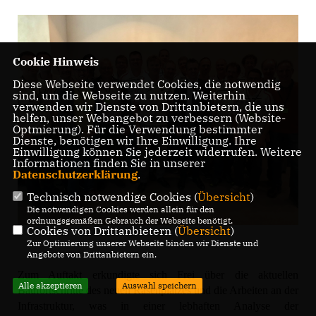
Cookie Hinweis
Diese Webseite verwendet Cookies, die notwendig
sind, um die Webseite zu nutzen. Weiterhin
verwenden wir Dienste von Drittanbietern, die uns
helfen, unser Webangebot zu verbessern (Website-
Optmierung). Für die Verwendung bestimmter
Dienste, benötigen wir Ihre Einwilligung. Ihre
Einwilligung können Sie jederzeit widerrufen. Weitere
Informationen finden Sie in unserer
Datenschutzerklärung
.
Technisch notwendige Cookies (
Übersicht
)
Die notwendigen Cookies werden allein für den
ordnungsgemäßen Gebrauch der Webseite benötigt.
Cookies von Drittanbietern (
Übersicht
)
Zur Optimierung unserer Webseite binden wir Dienste und
Angebote von Drittanbietern ein.
Zum Auftakt erkundigte sich Frei über die aktuellen
Alle akzeptieren
Auswahl speichern
Baufortschritte des neuen Rasenplatzes und die Arbeiten an der
Infrastruktur, was in einer lebhaften Analyse der