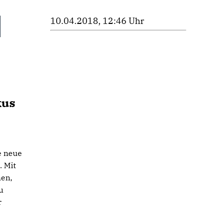
10.04.2018, 12:46 Uhr
kus
e neue
. Mit
hen,
u
r