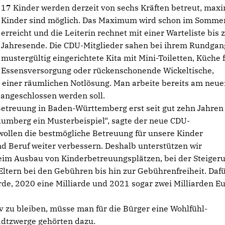
17 Kinder werden derzeit von sechs Kräften betreut, max
Kinder sind möglich. Das Maximum wird schon im Somme
erreicht und die Leiterin rechnet mit einer Warteliste bis
Jahresende. Die CDU-Mitglieder sahen bei ihrem Rundgan
mustergültig eingerichtete Kita mit Mini-Toiletten, Küche f
Essensversorgung oder rückenschonende Wickeltische,
 einer räumlichen Notlösung. Man arbeite bereits am neu
 angeschlossen werden soll.
etreuung in Baden-Württemberg erst seit gut zehn Jahren 
Blumberg ein Musterbeispiel“, sagte der neue CDU-
 wollen die bestmögliche Betreuung für unsere Kinder
d Beruf weiter verbessern. Deshalb unterstützen wir
im Ausbau von Kinderbetreuungsplätzen, bei der Steiger
Eltern bei den Gebühren bis hin zur Gebührenfreiheit. Daf
de, 2020 eine Milliarde und 2021 sogar zwei Milliarden Eu
iv zu bleiben, müsse man für die Bürger eine Wohlfühl-
tadtzwerge gehörten dazu.