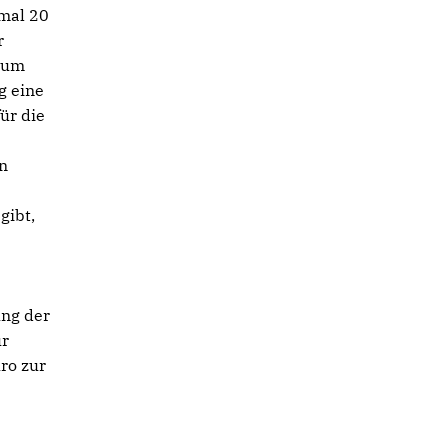
imal 20
r
 zum
g eine
ür die
en
gibt,
ung der
ür
ro zur