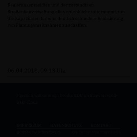
Regierungspräsidien und der zuständigen
Straßenbauverwaltung alles erdenkliche unternimmt, um
die Kapazitäten für eine deutlich schnellere Realisierung
von Planungsmaßnahmen zu schaffen.
06.04.2018, 09:13 Uhr
Herzlich willkommen bei der CDU im Schwarzwald-
Baar-Kreis
IMPRESSUM
DATENSCHUTZ
KONTAKT
@2026 CDU Schwarzwald-
Realisation: Sharkness Media