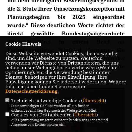
mit dem niedrigsten Bewertungsergebnis in
die 2. Stufe Ihrer Umsetzungskonzeption mit
Planungsbeginn bis 2025 eingeordnet
wurde.“ Diese deutlichen Worte richtet der
direkt gewählte Bundestagsabgeordnete
Thorsten Frei in einem Brief an
Cookie Hinweis
Verkehrsminister Winfried Hermann. Sie
Diese Webseite verwendet Cookies, die notwendig
beziehen sich auf die am 20. März durch das
sind, um die Webseite zu nutzen. Weiterhin
verwenden wir Dienste von Drittanbietern, die uns
Verkehrsministerium vorgestellte
helfen, unser Webangebot zu verbessern (Website-
Optmierung). Für die Verwendung bestimmter
Umsetzungskonzeption.
Dienste, benötigen wir Ihre Einwilligung. Ihre
Einwilligung können Sie jederzeit widerrufen. Weitere
Informationen finden Sie in unserer
Datenschutzerklärung
.
Technisch notwendige Cookies (
Übersicht
)
Die notwendigen Cookies werden allein für den
ordnungsgemäßen Gebrauch der Webseite benötigt.
Cookies von Drittanbietern (
Übersicht
)
Zur Optimierung unserer Webseite binden wir Dienste und
Angebote von Drittanbietern ein.