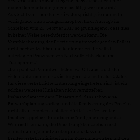
des Abschnittes davon ausgehe, dass diese auch unter
neuen Rahmenbedingungen bestätigt werden wird.“
Aus Sicht von Thorsten Frei widerspricht „die nunmehr
vorliegende Umsetzungskonzeption Ihrer Aussage im
Schreiben vom 20. Februar 2017 so grundlegend, dass dies
in keiner Weise gerechtfertigt werden kann. Die
Verschlechterung der Priorisierung im vorliegenden Fall ist
nicht nachvollziehbar und konterkariert die selbst
auferlegten Prinzipien von Nachvollziehbarkeit und
Transparenz.“
Den politisch Verantwortlichen vor Ort, aber auch den
vielen Unternehmen sowie Bürgern, die mehr als 30 Jahre
für diese verkehrliche Entlastung eingetreten sind, ist ein
solches weiteres Hinhalten nicht vermittelbar.
Insbesondere vor dem Hintergrund, dass schon eine
Entwurfsplanung vorliegt und die Realisierung des Projekts
nicht allzu komplex ausfallen dürfte“, so Frei weiter.
Insofern appelliert Frei abschließend ganz dringend an
Winfried Hermann, die Umsetzungskonzeption noch
einmal dahingehend zu überprüfen, dass das
Landesverkehrsministerium im Zusammenwirken mit den