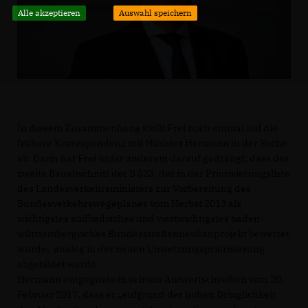
Alle akzeptieren
Auswahl speichern
In diesem Zusammenhang stellt Frei noch einmal auf die
frühere Korrespondenz mit Minister Hermann in der Sache
ab. Darin hat Frei unter anderem darauf gedrängt, dass der
zweite Bauabschnitt der B 523, der in der Priorisierungsliste
des Landesverkehrsministers zur Vorbereitung des
Bundesverkehrswegeplanes vom Herbst 2013 als
wichtigstes südbadisches und viertwichtigstes baden-
württembergisches Bundesstraßenneubauprojekt bewertet
wurde, analog in der neuen Umsetzungspriorisierung
abgebildet werde.
Hermann entgegnete in seinem Antwortschreiben vom 20.
Februar 2017, dass er „aufgrund der hohen Dringlichkeit